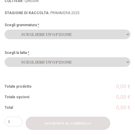
CULTIVAR:
QINGXIN
STAGIONE DI RACCOLTA:
PRIMAVERA 2025
Scegli grammatura
*
Scegli la latta
*
0,00 €
Totale prodotto
0,00 €
Totale opzioni
0,00 €
Total
ALISHAN
AGGIUNGI AL CARRELLO
HONGCHA
quantità