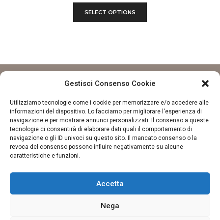
SELECT OPTIONS
Gestisci Consenso Cookie
Utilizziamo tecnologie come i cookie per memorizzare e/o accedere alle
informazioni del dispositivo. Lo facciamo per migliorare l'esperienza di
navigazione e per mostrare annunci personalizzati. Il consenso a queste
tecnologie ci consentirà di elaborare dati quali il comportamento di
navigazione o gli ID univoci su questo sito. Il mancato consenso o la
revoca del consenso possono influire negativamente su alcune
CONTATTI
caratteristiche e funzioni.
La finestra sul tè
Via S. Gregorio Barbarigo, 95, 35141 Padova PD
Accetta
Email:
info@lafinestrasulte.com
Telefono: +39 329 156 6242
Nega